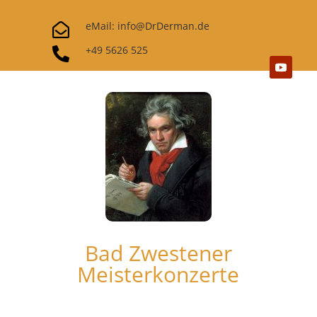
eMail: info@DrDerman.de

+49 5626 525

Bad Zwestener
Meisterkonzerte