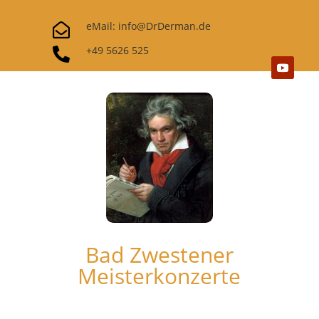
eMail: info@DrDerman.de

+49 5626 525

Bad Zwestener
Meisterkonzerte