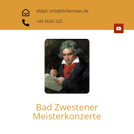
eMail: info@DrDerman.de

+49 5626 525

Bad Zwestener
Meisterkonzerte