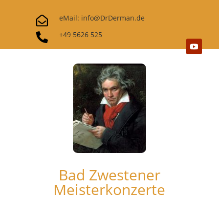
eMail: info@DrDerman.de

+49 5626 525

Bad Zwestener
Meisterkonzerte