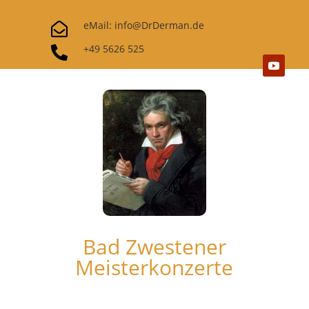
eMail: info@DrDerman.de

+49 5626 525

Bad Zwestener
Meisterkonzerte