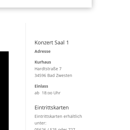
Konzert Saal 1
Adresse
Kurhaus
Hardtstraße 7
34596 Bad Zwesten
Einlass
ab 18:oo Uhr
Eintrittskarten
Eintrittskarten erhältlich
unter:
05626 / 525 oder 727