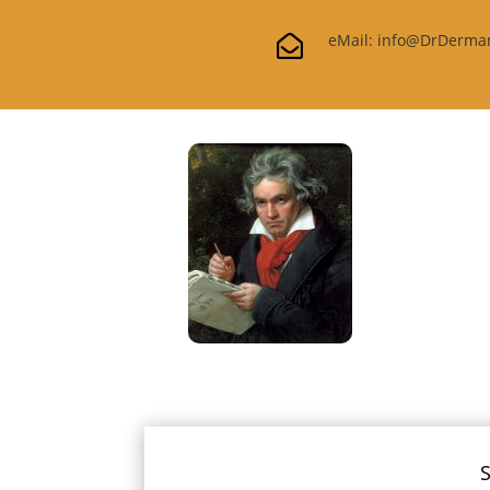
eMail: info@DrDerma

S