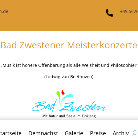
n.de
+49 562

Bad Zwestener Meisterkonzerte
„Musik ist höhere Offenbarung als alle Weisheit und Philosophie!“
(Ludwig van Beethoven)
tartseite
Demnächst
Galerie
Preise
Archiv