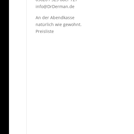
info@DrDerman.de
An der Abendkasse
natürlich wie gewohnt.
Preisliste