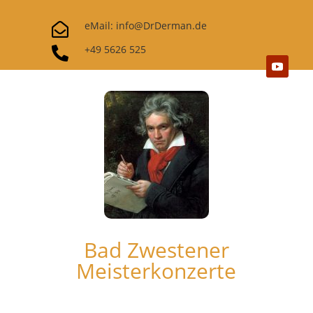
eMail: info@DrDerman.de

+49 5626 525

Bad Zwestener
Meisterkonzerte