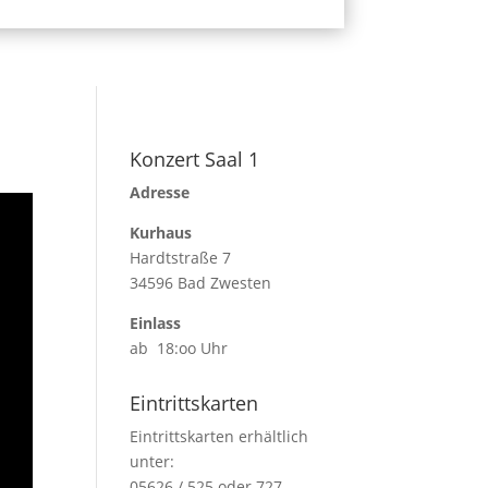
Konzert Saal 1
Adresse
Kurhaus
Hardtstraße 7
34596 Bad Zwesten
Einlass
ab 18:oo Uhr
Eintrittskarten
Eintrittskarten erhältlich
unter:
05626 / 525 oder 727