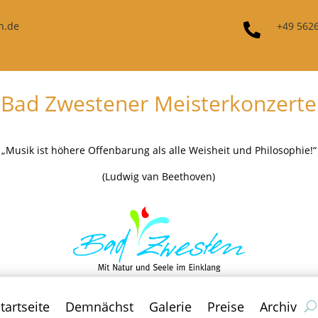
n.de
+49 562

Bad Zwestener Meisterkonzerte
„Musik ist höhere Offenbarung als alle Weisheit und Philosophie!“
(Ludwig van Beethoven)
tartseite
Demnächst
Galerie
Preise
Archiv