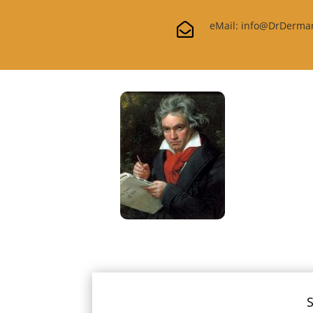
eMail: info@DrDerma

S