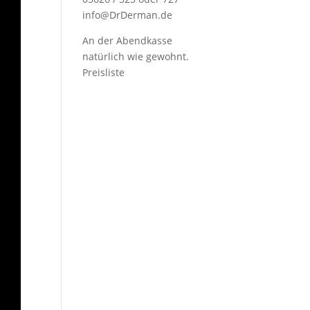
info@DrDerman.de
An der Abendkasse
natürlich wie gewohnt.
Preisliste