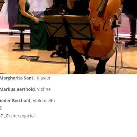
Margherita Santi
, Klavier
Markus Berthold
, Violine
ieder Berthold,
Violoncello
2
7 „Erzherzogtrio“