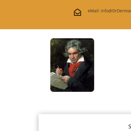
eMail: info@DrDerma

S