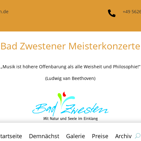
n.de
+49 562

Bad Zwestener Meisterkonzerte
„Musik ist höhere Offenbarung als alle Weisheit und Philosophie!“
(Ludwig van Beethoven)
tartseite
Demnächst
Galerie
Preise
Archiv