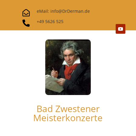
eMail: info@DrDerman.de

+49 5626 525

Bad Zwestener
Meisterkonzerte