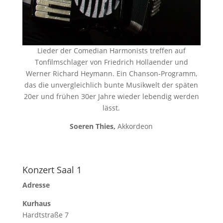
Lieder der Comedian Harmonists treffen auf
Tonfilmschlager von Friedrich Hollaender und
Werner Richard Heymann. Ein Chanson-Programm,
das die unvergleichlich bunte Musikwelt der späten
20er und frühen 30er Jahre wieder lebendig werden
lässt.
Soeren Thies,
Akkordeon
Konzert Saal 1
Adresse
Kurhaus
Hardtstraße 7