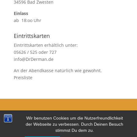
34596 Bad Zwesten
Einlass
ab 18:oo Uhr
Eintrittskarten
Eintrittskarten erhältlich unter:
05626 / 525 oder 727
info@DrDerman.de
An der Abendkasse natürlich wie gewohnt.
Preisliste
Kontakt
Wir benutzen Cookies um die Nutzerfreundlichkeit
Impressum
der Webseite zu verbessen. Durch Deinen Besuch
Datenschutzerklärung
stimmst Du dem zu.
Copyright © 2026 www.BadZwestener-Meisterkonzerte.de